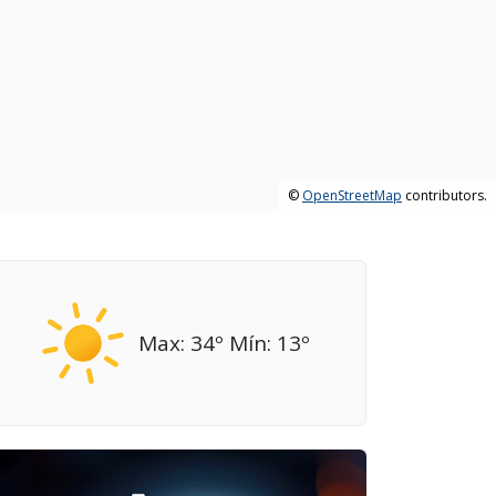
©
OpenStreetMap
contributors.
Max: 34º Mín: 13º