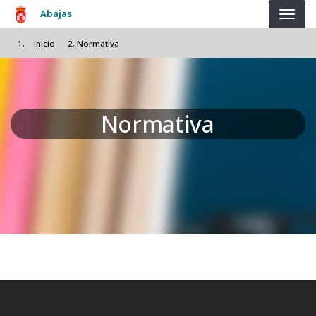
Pasar al contenido principal
Abajas
Inicio
Normativa
Normativa