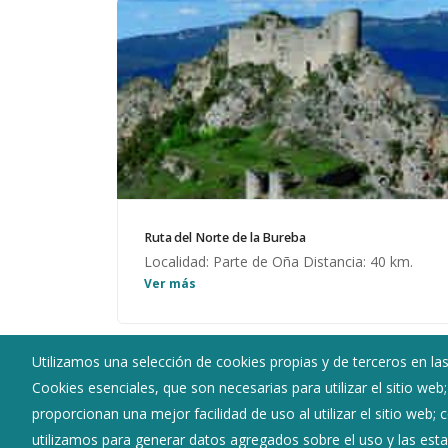
Ruta del Norte de la Bureba
Localidad: Parte de Oña Distancia: 40 km.
Ver más
Itinerario: Oña - Rucandio - Poza de la Sal -
Castil de Lences - Abajas Disfrutaremos de
los hermosos paisajes de los Montes
Utilizamos una selección de cookies propias y de terceros en las
Obarenes y Valle de Caderechas y
Cookies esenciales, que son necesarias para utilizar el sitio web
Ayuntamiento de Abajas
conoceremos en profundidad los grandes
proporcionan una mejor facilidad de uso al utilizar el sitio web;
:
Carretera Villarcayo - s/n - 09141
conjuntos monumentales de Oña y Poza de
utilizamos para generar datos agregados sobre el uso y las estad
la Sal. Sorprende al viajero este rincón de la
:
947567021